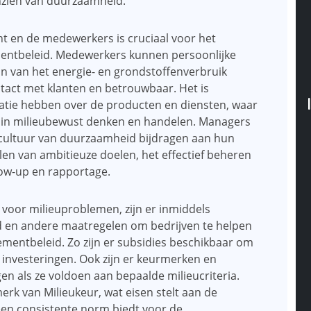
nzien van duurzaamheid.
t en de medewerkers is cruciaal voor het
entbeleid. Medewerkers kunnen persoonlijke
ijn van het energie- en grondstoffenverbruik
tact met klanten en betrouwbaar. Het is
matie hebben over de producten en diensten, waar
n in milieubewust denken en handelen. Managers
e cultuur van duurzaamheid bijdragen aan hun
llen van ambitieuze doelen, het effectief beheren
low-up en rapportage.
voor milieuproblemen, zijn er inmiddels
id en andere maatregelen om bedrijven te helpen
entbeleid. Zo zijn er subsidies beschikbaar om
investeringen. Ook zijn er keurmerken en
gen als ze voldoen aan bepaalde milieucriteria.
rk van Milieukeur, wat eisen stelt aan de
een consistente norm biedt voor de