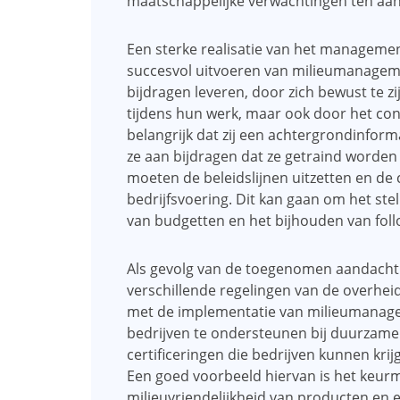
maatschappelijke verwachtingen ten aa
Een sterke realisatie van het managemen
succesvol uitvoeren van milieumanagem
bijdragen leveren, door zich bewust te z
tijdens hun werk, maar ook door het con
belangrijk dat zij een achtergrondinfor
ze aan bijdragen dat ze getraind worde
moeten de beleidslijnen uitzetten en d
bedrijfsvoering. Dit kan gaan om het ste
van budgetten en het bijhouden van fol
Als gevolg van de toegenomen aandacht 
verschillende regelingen van de overhe
met de implementatie van milieumanagem
bedrijven te ondersteunen bij duurzame 
certificeringen die bedrijven kunnen krij
Een goed voorbeeld hiervan is het keurme
milieuvriendelijkheid van producten en 